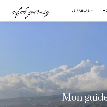
a fab journey
LE FABLAB
V
Mon guide 