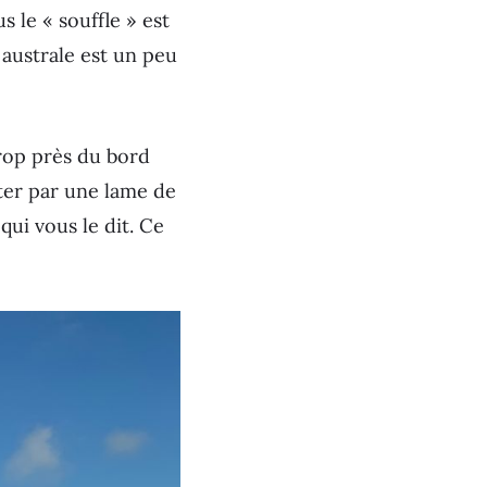
s le « souffle » est
e australe est un peu
rop près du bord
ter par une lame de
ui vous le dit. Ce