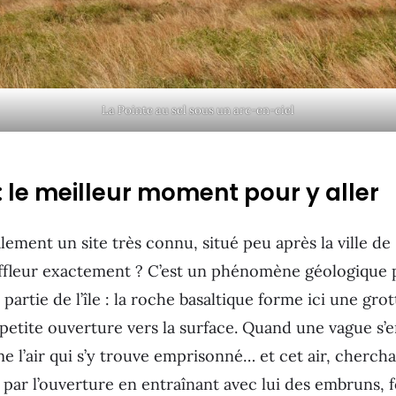
La Pointe au sel sous un arc-en-ciel
 : le meilleur moment pour y aller
lement un site très connu, situé peu après la ville de
ffleur exactement ? C’est un phénomène géologique p
partie de l’île : la roche basaltique forme ici une gr
petite ouverture vers la surface. Quand une vague s’
e l’air qui s’y trouve emprisonné… et cet air, chercha
par l’ouverture en entraînant avec lui des embruns, f