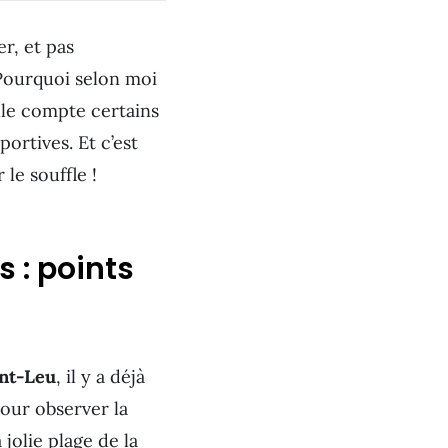
er, et pas
 Pourquoi selon moi
lle compte certains
ortives. Et c’est
 le souffle !
 : points
int-Leu
, il y a déjà
pour observer la
 jolie plage de la