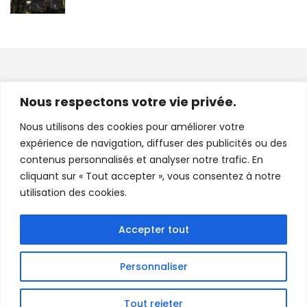
INSTAGRAM
Nous respectons votre vie privée.
A.FAB.JOURNEY
Nous utilisons des cookies pour améliorer votre
expérience de navigation, diffuser des publicités ou des
contenus personnalisés et analyser notre trafic. En
cliquant sur « Tout accepter », vous consentez à notre
Charger plus
Suivre sur Instagram
utilisation des cookies.
Accepter tout
(C) 2021 - A Fab Journey. All Rights Reserved.
ME CONTACTER
QUI SUIS-JE ?
Personnaliser
POLITIQUE DE CONFIDENTIALITÉ
Tout rejeter