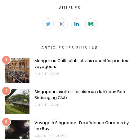
AILLEURS
ARTICLES LES PLUS LUS
1
Manger au Chili : plats et vins racontés par des
voyageurs
3 AOÛT 2026
2
Singapour insolite : les oiseaux du Kebun Baru
Birdsinging Club
2 AOÛT 2026
3
Voyage à Singapour : l’expérience Gardens by
the Bay
23 JUILLET 2026