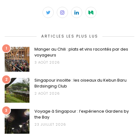
ARTICLES LES PLUS LUS
1
Manger au Chili : plats et vins racontés par des
voyageurs
3 AOÛT 2026
2
Singapour insolite : les oiseaux du Kebun Baru
Birdsinging Club
2 AOÛT 2026
3
Voyage à Singapour : l’expérience Gardens by
the Bay
23 JUILLET 2026